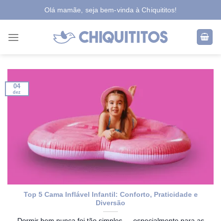
Skip
Olá mamãe, seja bem-vinda à Chiquititos!
to
content
04
dez
Top 5 Cama Inflável Infantil: Conforto, Praticidade e
Diversão
Dormir bem nunca foi tão simples — especialmente para as