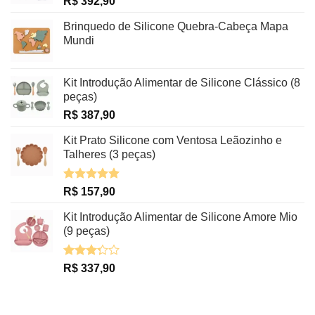
R$
392,90
Brinquedo de Silicone Quebra-Cabeça Mapa
Mundi
Kit Introdução Alimentar de Silicone Clássico (8
peças)
R$
387,90
Kit Prato Silicone com Ventosa Leãozinho e
Talheres (3 peças)
Avaliação
R$
157,90
5.00
de 5
Kit Introdução Alimentar de Silicone Amore Mio
(9 peças)
Avaliação
R$
337,90
3.29
de
5