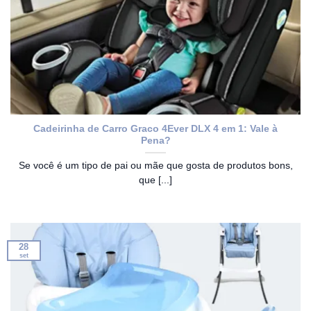
Cadeirinha de Carro Graco 4Ever DLX 4 em 1: Vale à
Pena?
Se você é um tipo de pai ou mãe que gosta de produtos bons,
que [...]
28
set