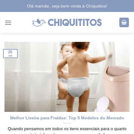
Skip
Olá mamãe, seja bem-vinda à Chiquititos!
to
content
26
set
Melhor Lixeira para Fraldas: Top 5 Modelos do Mercado
Quando pensamos em todos os itens essenciais para o quarto