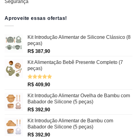
Segurança
Aproveite essas ofertas!
Kit Introdução Alimentar de Silicone Clássico (8
peças)
R$
387,90
Kit Alimentação Bebê Presente Completo (7
peças)
Avaliação
R$
409,90
5.00
de 5
Kit Introdução Alimentar Ovelha de Bambu com
Babador de Silicone (5 peças)
R$
392,90
Kit Introdução Alimentar de Bambu com
Babador de Silicone (5 peças)
R$
392,90