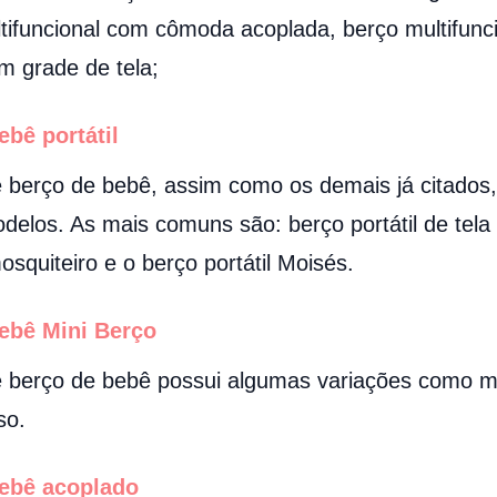
ifuncional com cômoda acoplada, berço multifunc
m grade de tela;
bebê
portátil
e berço de bebê, assim como os demais já citados
delos. As mais comuns são: berço portátil de tela
osquiteiro e o berço portátil Moisés.
bebê
Mini Berço
e berço de bebê possui algumas variações como m
so.
bebê
acoplado