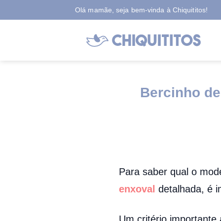
Skip
Olá mamãe, seja bem-vinda à Chiquititos!
to
content
Bercinho de
Para saber qual o mod
enxoval
detalhada, é 
Um critério importante