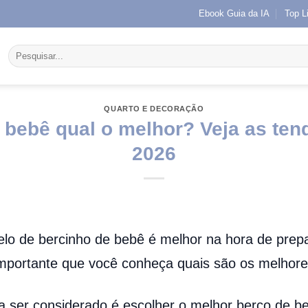
Ebook Guia da IA
Top L
Pesquisar
por:
QUARTO E DECORAÇÃO
 bebê qual o melhor? Veja as ten
2026
elo de bercinho de bebê é melhor na hora de prep
importante que você conheça quais são os melhor
 a ser considerado é escolher o melhor berço de 