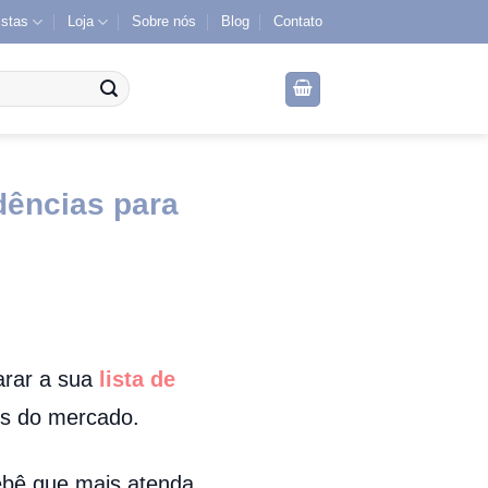
istas
Loja
Sobre nós
Blog
Contato
dências para
arar a sua
lista de
es do mercado.
bebê que mais atenda