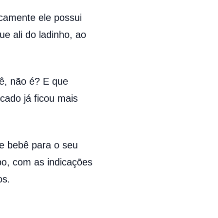
camente ele possui
e ali do ladinho, ao
ê, não é? E que
cado já ficou mais
de bebê para o seu
po, com as indicações
os.