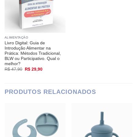
ALIMENTAÇÃO
Livro Digital: Guia de
Introdução Alimentar na
Prática: Métodos Tradicional,
BLW ou Participativo. Qual o
melhor?
O
O
R$
47,90
R$
29,90
preço
preço
original
atual
era:
é:
R$ 47,90.
R$ 29,90.
PRODUTOS RELACIONADOS