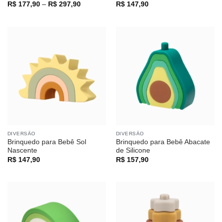
Faixa
R$
177,90
–
R$
297,90
R$
147,90
de
preço:
R$ 177,90
através
R$ 297,90
DIVERSÃO
DIVERSÃO
Brinquedo para Bebê Sol
Brinquedo para Bebê Abacate
Nascente
de Silicone
R$
147,90
R$
157,90