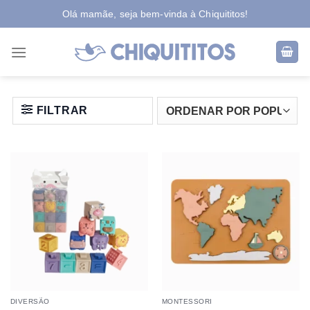
Skip
Olá mamãe, seja bem-vinda à Chiquititos!
to
content
FILTRAR
DIVERSÃO
MONTESSORI