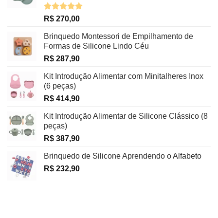
Avaliação
R$
270,00
5.00
de 5
Brinquedo Montessori de Empilhamento de
Formas de Silicone Lindo Céu
R$
287,90
Kit Introdução Alimentar com Minitalheres Inox
(6 peças)
R$
414,90
Kit Introdução Alimentar de Silicone Clássico (8
peças)
R$
387,90
Brinquedo de Silicone Aprendendo o Alfabeto
R$
232,90