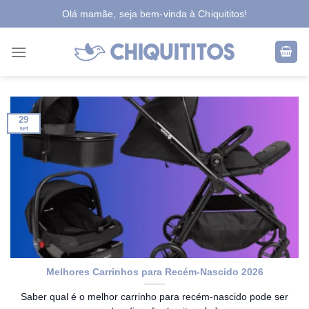
Skip
Olá mamãe, seja bem-vinda à Chiquititos!
to
content
29
set
Melhores Carrinhos para Recém-Nascido 2026
Saber qual é o melhor carrinho para recém-nascido pode ser