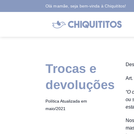
Skip
Olá mamãe, seja bem-vinda à Chiquititos!
to
content
Trocas e
Des
Art
devoluções
“O c
ou 
Política Atualizada em
est
maio/2021
Nos
mas,