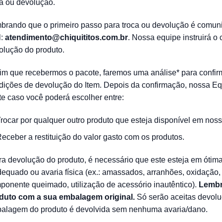
ca ou devolução.
brando que o primeiro passo para troca ou devolução é comuni
l:
atendimento@chiquititos.com.br
. Nossa equipe instruirá o
olução do produto.
im que recebermos o pacote, faremos uma análise* para confir
dições de devolução do Item. Depois da confirmação, nossa Eq
te caso você poderá escolher entre:
rocar por qualquer outro produto que esteja disponível em nos
eceber a restituição do valor gasto com os produtos.
ra devolução do produto, é necessário que este esteja em ótim
dequado ou avaria física (ex.: amassados, arranhões, oxidação,
ponente queimado, utilização de acessório inautêntico).
Lembr
duto com a sua embalagem original.
Só serão aceitas devolu
alagem do produto é devolvida sem nenhuma avaria/dano.