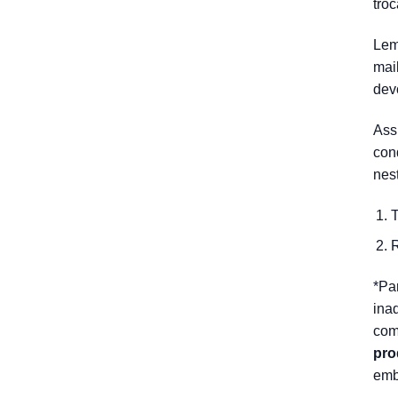
tro
Lem
mai
dev
Ass
con
nes
T
R
*Pa
ina
com
pro
emb