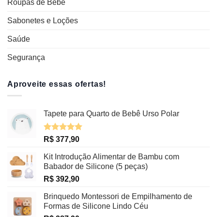
Roupas de Bebê
Sabonetes e Loções
Saúde
Segurança
Aproveite essas ofertas!
Tapete para Quarto de Bebê Urso Polar
Avaliação
R$
377,90
5.00
de 5
Kit Introdução Alimentar de Bambu com
Babador de Silicone (5 peças)
R$
392,90
Brinquedo Montessori de Empilhamento de
Formas de Silicone Lindo Céu