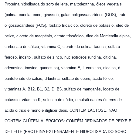
Proteína hidrolisada do soro de leite, maltodextrina, óleos vegetais
(palma, canola, coco, girassol), galactooligossacarídeos (GOS), fruto-
oligossacarídeos (FOS), fosfato tricálcico, cloreto de potássio, óleo de
peixe, cloreto de magnésio, citrato trissódico, óleo de Mortierella alpina,
carbonato de cálcio, vitamina C, cloreto de colina, taurina, sulfato
ferroso, inositol, sulfato de zinco, nucleotídeos (uridina, citidina,
adenosina, inosina, guanosina), vitamina E, L-carnitina, niacina, d-
pantotenato de cálcio, d-biotina, sulfato de cobre, ácido fólico,
vitaminas A, B12, B1, B2, D, B6, sulfato de manganês, iodeto de
potássio, vitamina K, selenito de sódio, emulsifi cantes ésteres de
ácido cítrico e mono e diglicerídeos. CONTEM LACTOSE. NÃO
CONTEM GLÚTEN. ALÉRGICOS: CONTÉM DERIVADOS DE PEIXE E
DE LEITE (PROTEINA EXTENSAMENTE HIDROLISADA DO SORO