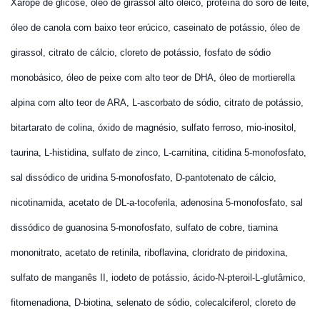
Xarope de glicose, óleo de girassol alto oleico, proteína do soro de leite,
óleo de canola com baixo teor erúcico, caseinato de potássio, óleo de
girassol, citrato de cálcio, cloreto de potássio, fosfato de sódio
monobásico, óleo de peixe com alto teor de DHA, óleo de mortierella
alpina com alto teor de ARA, L-ascorbato de sódio, citrato de potássio,
bitartarato de colina, óxido de magnésio, sulfato ferroso, mio-inositol,
taurina, L-histidina, sulfato de zinco, L-carnitina, citidina 5-monofosfato,
sal dissódico de uridina 5-monofosfato, D-pantotenato de cálcio,
nicotinamida, acetato de DL-a-tocoferila, adenosina 5-monofosfato, sal
dissódico de guanosina 5-monofosfato, sulfato de cobre, tiamina
mononitrato, acetato de retinila, riboflavina, cloridrato de piridoxina,
sulfato de manganês II, iodeto de potássio, ácido-N-pteroil-L-glutâmico,
fitomenadiona, D-biotina, selenato de sódio, colecalciferol, cloreto de