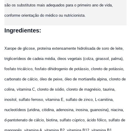
são os substitutos mais adequados para o primeiro ano de vida,
conforme orientação do médico ou nutricionista.
Ingredientes:
Xarope de glicose, proteína extensamente hidrolisada de soro de leite,
triglicerídeos de cadeia média, óleos vegetais (colza, girassol, palma),
fosfato tricálcico, fosfato dihidrogenio de potássio, cloreto de potássio,
carbonato de cálcio, óleo de peixe, óleo de mortiarella alpina, cloreto de
colina, vitamina C, cloreto de sódio, cloreto de magnésio, taurina,
inositol, sulfato ferroso, vitamina E, sulfato de zinco, L-carnitina,
nucleotídeos (uridina, citidina, adenosina, inosina, guanosina), niacina,
d-pantotenato de cálcio, biotina, sulfato cúprico, ácido fólico, sulfato de
manganês, vitamina A, vitamina B2, vitamina B12, vitamina B1,