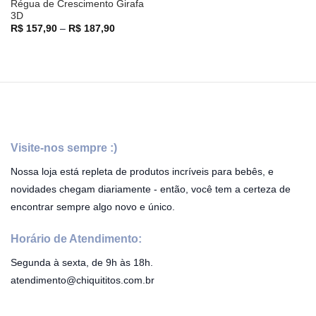
Régua de Crescimento Girafa
3D
Faixa
R$
157,90
–
R$
187,90
de
preço:
R$ 157,90
através
R$ 187,90
Visite-nos sempre :)
Nossa loja está repleta de produtos incríveis para bebês, e
novidades chegam diariamente - então, você tem a certeza de
encontrar sempre algo novo e único.
Horário de Atendimento:
Segunda à sexta, de 9h às 18h.
atendimento@chiquititos.com.br