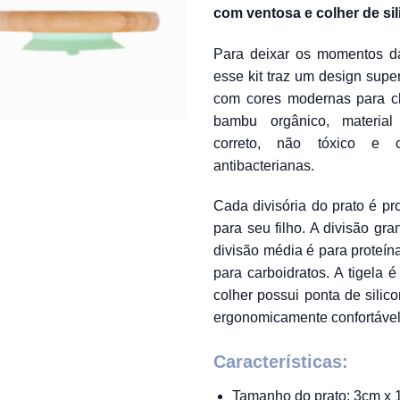
com ventosa e colher de si
R$ 339,9
Para deixar os momentos da
esse kit traz um design supe
com cores modernas para ch
bambu orgânico, material
correto, não tóxico e c
antibacterianas.
Cada divisória do prato é pr
para seu filho. A divisão gr
divisão média é para proteín
para carboidratos. A tigela 
colher possui ponta de sili
ergonomicamente confortável 
Características:
Tamanho do prato: 3cm x