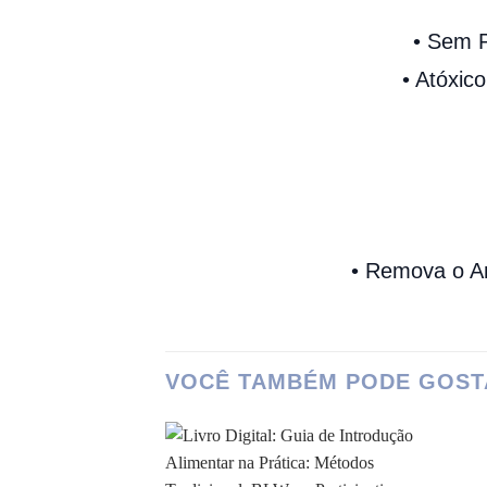
• Sem 
• Atóxic
• Remova o A
VOCÊ TAMBÉM PODE GOST