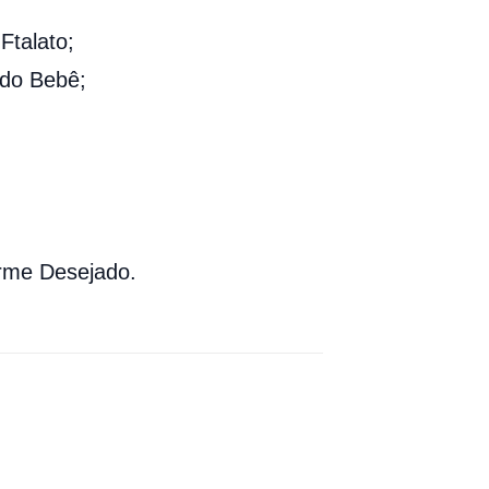
talato;
 do Bebê;
rme Desejado.