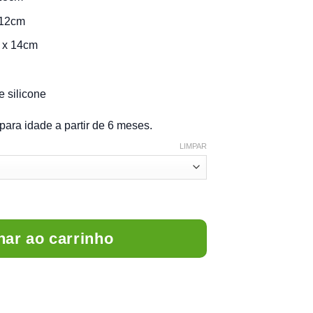
 12cm
 x 14cm
e silicone
ara idade a partir de 6 meses.
LIMPAR
to, Tigela e Colher (3 peças) quantidade
nar ao carrinho