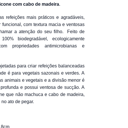
licone com cabo de madeira
.
0.
R$ 319,90.
s refeições mais práticos e agradáveis,
r funcional, com textura macia e ventosas
amar a atenção do seu filho. Feito de
 100% biodegradável, ecologicamente
om propriedades antimicrobianas e
ojetadas para criar refeições balanceadas
ande é para vegetais sazonais e verdes. A
as animais e vegetais e a divisão menor é
é profunda e possui ventosa de sucção. A
cone que não machuca e cabo de madeira,
no ato de pegar.
 18cm