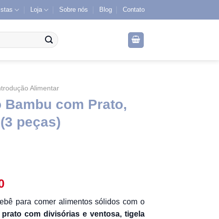
istas
Loja
Sobre nós
Blog
Contato
ntrodução Alimentar
o Bambu com Prato,
 (3 peças)
O
0
preço
 bebê para comer alimentos sólidos com o
atual
 prato com divisórias e ventosa, tigela
é: