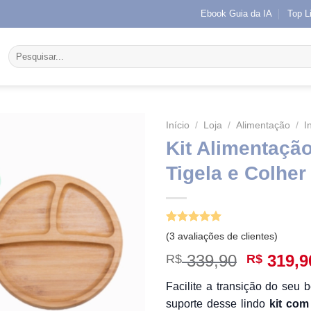
Ebook Guia da IA
Top L
Pesquisar
por:
Início
/
Loja
/
Alimentação
/
I
Kit Alimentaçã
Tigela e Colher
Avaliado
3
(
3
avaliações de clientes)
como
5.00
de 5, com
O
339,90
319,9
R$
R$
baseado em
preço
avaliações
Facilite a transição do seu
de clientes
original
suporte desse lindo
kit com
era: