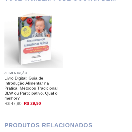
ALIMENTAÇÃO
Livro Digital: Guia de
Introdução Alimentar na
Prática: Métodos Tradicional,
BLW ou Participativo. Qual o
melhor?
O
O
R$
47,90
R$
29,90
preço
preço
original
atual
era:
é:
R$ 47,90.
R$ 29,90.
PRODUTOS RELACIONADOS