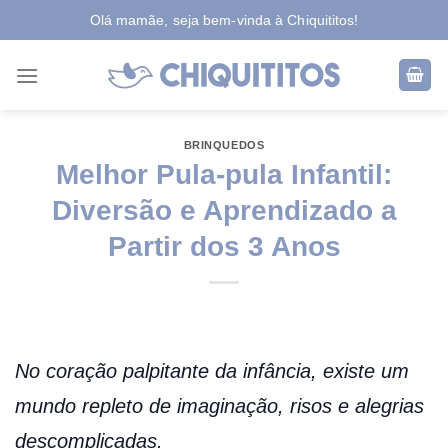
Skip
Olá mamãe, seja bem-vinda à Chiquititos!
to
content
BRINQUEDOS
Melhor Pula-pula Infantil:
Diversão e Aprendizado a
Partir dos 3 Anos
No coração palpitante da infância, existe um
mundo repleto de imaginação, risos e alegrias
descomplicadas.