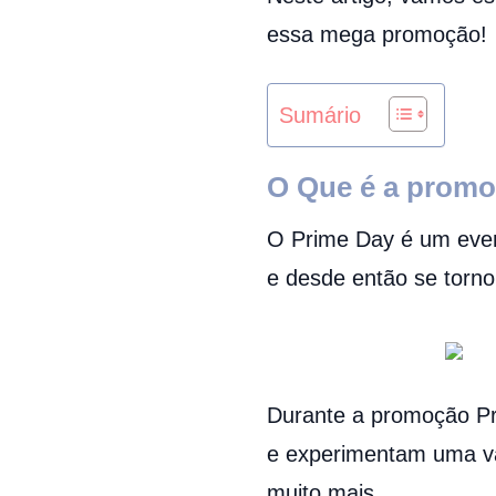
essa mega promoção!
Sumário
O Que é a promo
O Prime Day é um even
e desde então se torn
Durante a promoção Pr
e experimentam uma var
muito mais.