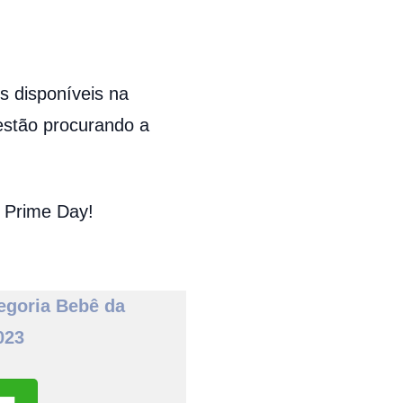
s disponíveis na
estão procurando a
o Prime Day!
egoria Bebê da
023