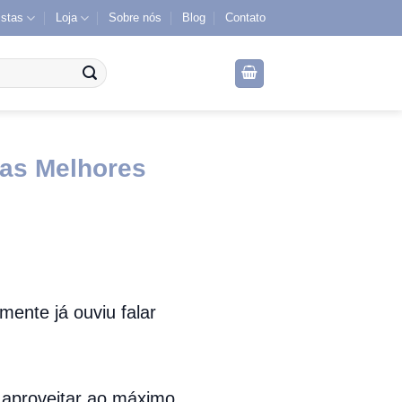
istas
Loja
Sobre nós
Blog
Contato
as Melhores
ente já ouviu falar
 aproveitar ao máximo