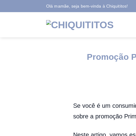
Skip
Olá mamãe, seja bem-vinda à Chiquititos!
to
content
Promoção P
Se você é um consumid
sobre a promoção Prim
Neste artigo, vamos es