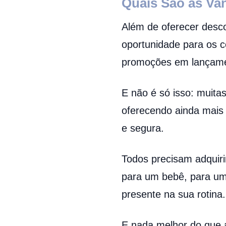
Quais São as Va
Além de oferecer desc
oportunidade para os 
promoções em lançame
E não é só isso: muit
oferecendo ainda mais 
e segura.
Todos precisam adquirir
para um bebê, para um
presente na sua rotina.
E nada melhor do que a