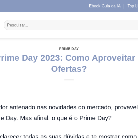
Ebook Guia da IA
Top L
Pesquisar
por:
PRIME DAY
rime Day 2023: Como Aproveitar 
Ofertas?
or antenado nas novidades do mercado, provavelm
e Day. Mas afinal, o que é o Prime Day?
clarecer todas as suas dúvidas e te mostrar como