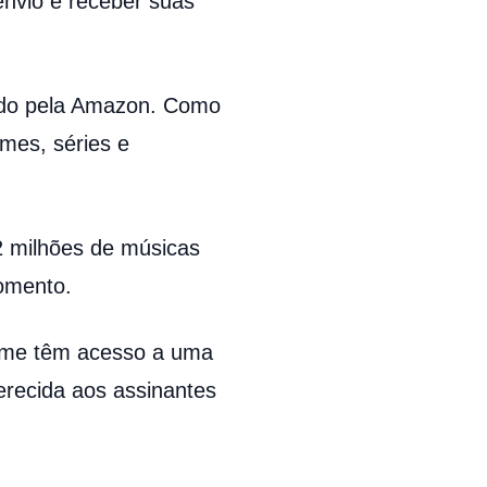
envio e receber suas
cido pela Amazon. Como
mes, séries e
2 milhões de músicas
momento.
me têm acesso a uma
erecida aos assinantes