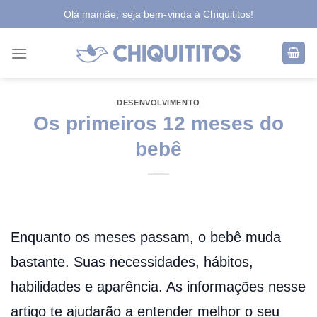
Skip
Olá mamãe, seja bem-vinda à Chiquititos!
to
content
DESENVOLVIMENTO
Os primeiros 12 meses do
bebê
Enquanto os meses passam, o bebê muda
bastante. Suas necessidades, hábitos,
habilidades e aparência. As informações nesse
artigo te ajudarão a entender melhor o seu