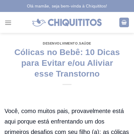
Skip
Olá mamãe, seja bem-vinda à Chiquititos!
to
content
DESENVOLVIMENTO
,
SAÚDE
Cólicas no Bebê: 10 Dicas
para Evitar e/ou Aliviar
esse Transtorno
Você, como muitos pais, provavelmente está
aqui porque está enfrentando um dos
primeiros desafios com seu filho (a): as cólicas