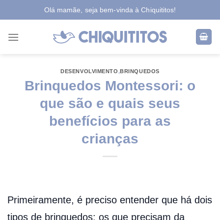
Skip
Olá mamãe, seja bem-vinda à Chiquititos!
to
content
DESENVOLVIMENTO
,
BRINQUEDOS
Brinquedos Montessori: o
que são e quais seus
benefícios para as
crianças
Primeiramente, é preciso entender que há dois
tipos de brinquedos: os que precisam da