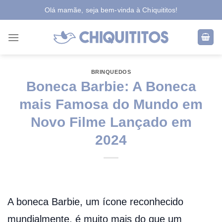
Skip
Olá mamãe, seja bem-vinda à Chiquititos!
to
content
BRINQUEDOS
Boneca Barbie: A Boneca
mais Famosa do Mundo em
Novo Filme Lançado em
2024
A boneca Barbie, um ícone reconhecido
mundialmente, é muito mais do que um