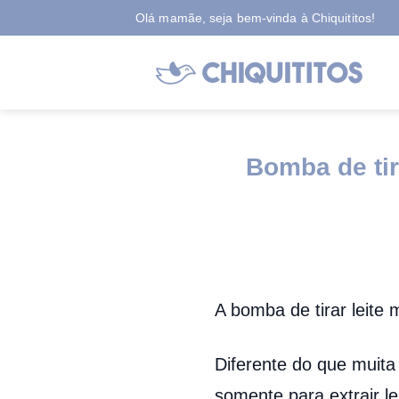
Skip
Olá mamãe, seja bem-vinda à Chiquititos!
to
content
Bomba de tir
A bomba de tirar leite
Diferente do que muita
somente para extrair l