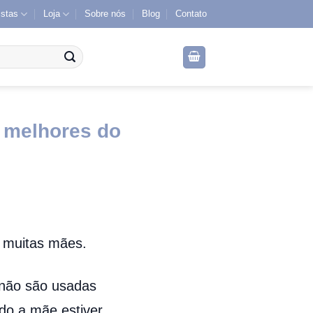
istas
Loja
Sobre nós
Blog
Contato
s melhores do
e muitas mães.
 não são usadas
do a mãe estiver