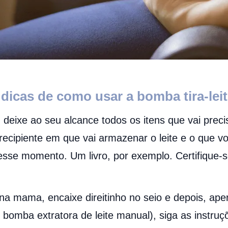
dicas de como usar a bomba tira-lei
 deixe ao seu alcance todos os itens que vai pre
o recipiente em que vai armazenar o leite e o que 
nesse momento. Um livro, por exemplo. Certifique-
a mama, encaixe direitinho no seio e depois, aper
 bomba extratora de leite manual), siga as instru