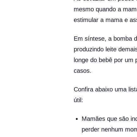
mesmo quando a mamãe n
estimular a mama e ass
Em síntese, a bomba de
produzindo leite demai
longe do bebê por um 
casos.
Confira abaixo uma list
útil:
Mamães que são in
perder nenhum mome