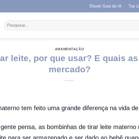
Ebook Guia da IA
Top L
Pesquisar
por:
AMAMENTAÇÃO
ar leite, por que usar? E quais a
mercado?
 materno tem feito uma grande diferença na vida d
 gente pensa, as bombinhas de tirar leite materno
eite para ser armazenado e ser dado ao bebê quan