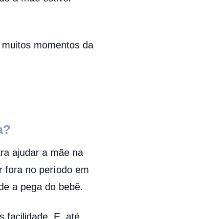
te muitos momentos da
a?
ra ajudar a mãe na
r fora no período em
de a pega do bebê.
acilidade. E, até